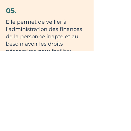
05.
Elle permet de veiller à
l’administration des finances
de la personne inapte et au
besoin avoir les droits
nécessaires pour faciliter
certaines transactions telles
que la
vente d’une propriété
ou la liquidation de certains
placements.