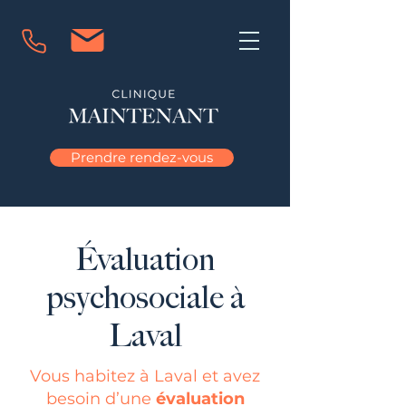
Prendre rendez-vous
Évaluation
psychosociale à
Laval
Vous habitez à Laval et avez
besoin d’une
évaluation